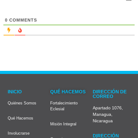
0
COMMENTS
INICIO
QUÉ HACEMOS
DIRECCIÓN DE
CORREO
Quiénes Somos
Fortalecimiento
Apartado 1076,
Eclesial
Managua,
Qué Hacemos
Nicaragua
Misión Integral
Involucrarse
DIRECCIÓN